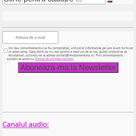
Imi dau consimtamantul sa fiu contactat(a), utilizand informatiile pe care le-am furnizat
in acest camp. Daca doriti sa nu mai primiti e-mail-uri de la noi, puteti oricand sa va
dezabonati, scriindu-ne la adresa contact@revistamemoria.ro. Prin consimtamant,
sunteti de acord cu
Politica de confidentialitate.
Canalul audio: