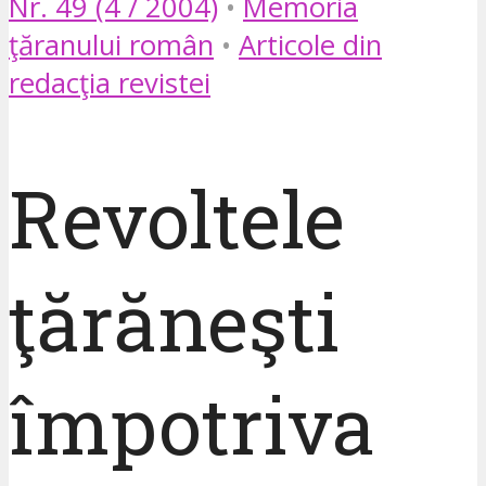
Nr. 49 (4 / 2004)
•
Memoria
ţăranului român
•
Articole din
redacţia revistei
Revoltele
ţărăneşti
împotriva