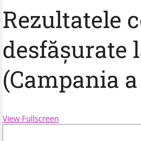
Rezultatele c
desfășurate 
(Campania a 
View Fullscreen
Skip
to