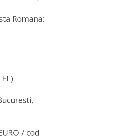
osta Romana:
EI )
Bucuresti,
URO / cod