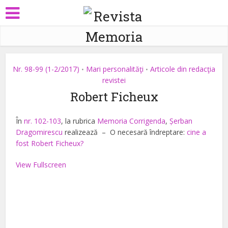
Nr. 98-99 (1-2/2017)
Mari personalităţi
Articole din redacţia
•
•
revistei
Robert Ficheux
În
nr. 102-103
, la rubrica
Memoria Corrigenda
,
Șerban
Dragomirescu
realizează – O necesară îndreptare:
cine a
fost Robert Ficheux?
View Fullscreen
Skip
to
PDF
content