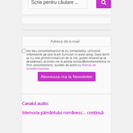
Imi dau consimtamantul sa fiu contactat(a), utilizand
informatiile pe care le-am furnizat in acest camp. Daca doriti
sa nu mai primiti e-mail-uri de la noi, puteti oricand sa va
dezabonati, scriindu-ne la adresa contact@revistamemoria.ro.
Prin consimtamant, sunteti de acord cu
Politica de
confidentialitate.
Canalul audio:
Memoria pământului românesc… continuă