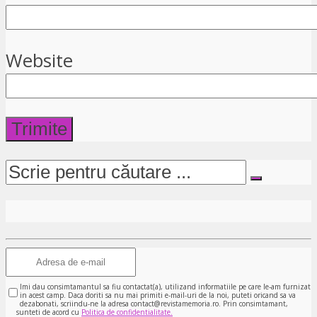
Website
Imi dau consimtamantul sa fiu contactat(a), utilizand informatiile pe care le-am furnizat
in acest camp. Daca doriti sa nu mai primiti e-mail-uri de la noi, puteti oricand sa va
dezabonati, scriindu-ne la adresa contact@revistamemoria.ro. Prin consimtamant,
sunteti de acord cu
Politica de confidentialitate.