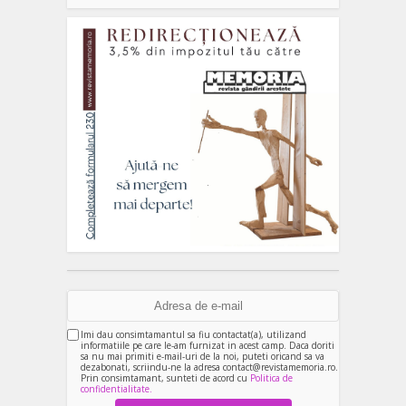
Imi dau consimtamantul sa fiu contactat(a), utilizand
informatiile pe care le-am furnizat in acest camp. Daca doriti
sa nu mai primiti e-mail-uri de la noi, puteti oricand sa va
dezabonati, scriindu-ne la adresa contact@revistamemoria.ro.
Prin consimtamant, sunteti de acord cu
Politica de
confidentialitate.