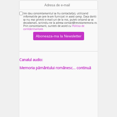
Imi dau consimtamantul sa fiu contactat(a), utilizand
informatiile pe care le-am furnizat in acest camp. Daca doriti
sa nu mai primiti e-mail-uri de la noi, puteti oricand sa va
dezabonati, scriindu-ne la adresa contact@revistamemoria.ro.
Prin consimtamant, sunteti de acord cu
Politica de
confidentialitate.
Canalul audio:
Memoria pământului românesc… continuă