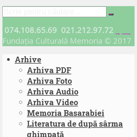
074.108.65.69
021.212.97.72
Fundația Culturală Memoria © 2017
Arhive
Arhiva PDF
Arhiva Foto
Arhiva Audio
Arhiva Video
Memoria Basarabiei
Literatura de după sârma
ghimpată