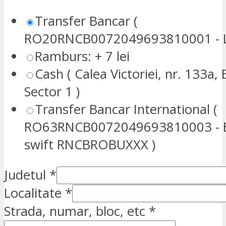
Transfer Bancar (
RO20RNCB0072049693810001 - L
Ramburs: + 7 lei
Cash ( Calea Victoriei, nr. 133a, 
Sector 1 )
Transfer Bancar International (
RO63RNCB0072049693810003 - E
swift RNCBROBUXXX )
Judetul
*
Localitate
*
Strada, numar, bloc, etc
*