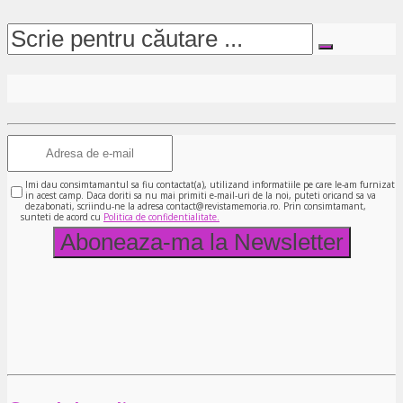
Imi dau consimtamantul sa fiu contactat(a), utilizand informatiile pe care le-am furnizat
in acest camp. Daca doriti sa nu mai primiti e-mail-uri de la noi, puteti oricand sa va
dezabonati, scriindu-ne la adresa contact@revistamemoria.ro. Prin consimtamant,
sunteti de acord cu
Politica de confidentialitate.