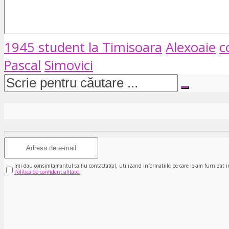
1945 student la Timisoara
Alexoaie
c
Pascal
Simovici
Imi dau consimtamantul sa fiu contactat(a), utilizand informatiile pe care le-am furnizat i
Politica de confidentialitate.