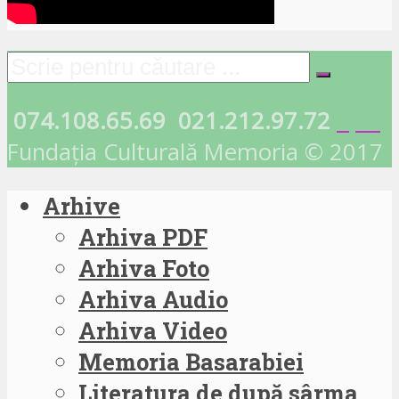
074.108.65.69
021.212.97.72
Fundația Culturală Memoria © 2017
Arhive
Arhiva PDF
Arhiva Foto
Arhiva Audio
Arhiva Video
Memoria Basarabiei
Literatura de după sârma