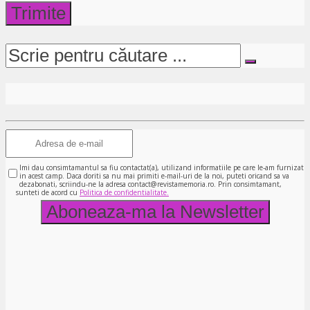
Imi dau consimtamantul sa fiu contactat(a), utilizand informatiile pe care le-am furnizat
in acest camp. Daca doriti sa nu mai primiti e-mail-uri de la noi, puteti oricand sa va
dezabonati, scriindu-ne la adresa contact@revistamemoria.ro. Prin consimtamant,
sunteti de acord cu
Politica de confidentialitate.