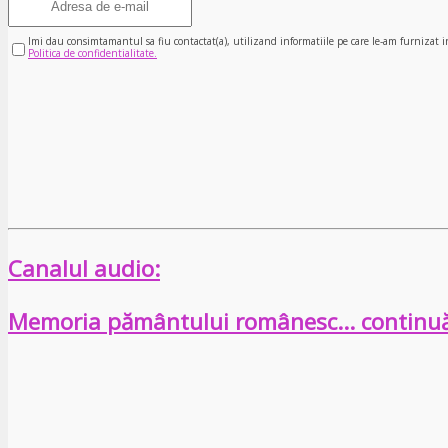
Imi dau consimtamantul sa fiu contactat(a), utilizand informatiile pe care le-am furnizat i
Politica de confidentialitate.
Canalul audio:
Memoria pământului românesc… continu