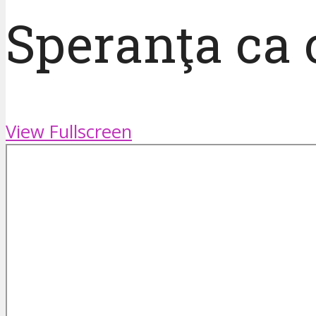
Speranţa ca
View Fullscreen
Skip
to
PDF
content