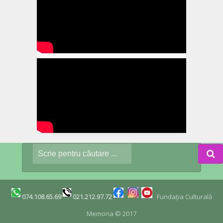
074.108.65.69
021.212.97.72
Fundația Culturală
Memoria © 2017