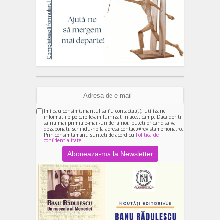
Imi dau consimtamantul sa fiu contactat(a), utilizand
informatiile pe care le-am furnizat in acest camp. Daca doriti
sa nu mai primiti e-mail-uri de la noi, puteti oricand sa va
dezabonati, scriindu-ne la adresa contact@revistamemoria.ro.
Prin consimtamant, sunteti de acord cu
Politica de
confidentialitate.