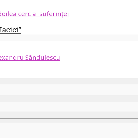
doilea cerc al suferinței
acici”
exandru Săndulescu