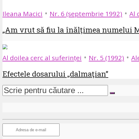
•
•
Ileana Macici
Nr. 6 (septembrie 1992)
Al 
„Am vrut să fiu la înălţimea numelui M
•
•
Al doilea cerc al suferinței
Nr. 5 (1992)
Al
Efectele dosarului „dalmaţian”