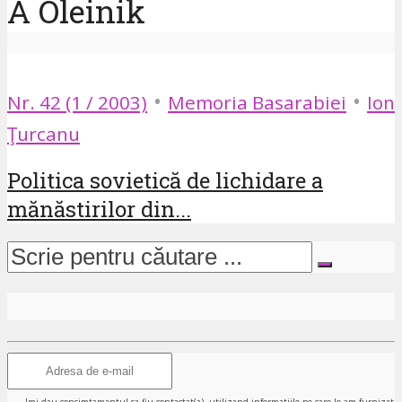
A Oleinik
•
•
Nr. 42 (1 / 2003)
Memoria Basarabiei
Ion
Ţurcanu
Politica sovietică de lichidare a
mănăstirilor din...
Imi dau consimtamantul sa fiu contactat(a), utilizand informatiile pe care le-am furnizat