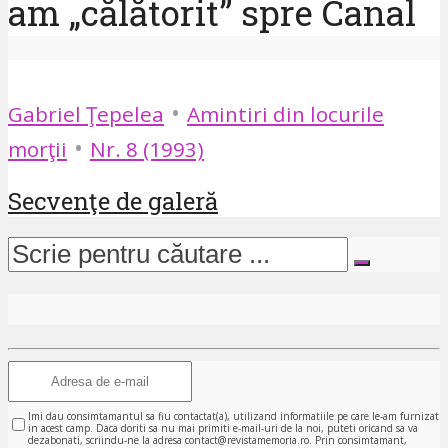
am „călătorit” spre Canal
•
Gabriel Ţepelea
Amintiri din locurile
•
morţii
Nr. 8 (1993)
Secvenţe de galeră
Imi dau consimtamantul sa fiu contactat(a), utilizand informatiile pe care le-am furnizat
in acest camp. Daca doriti sa nu mai primiti e-mail-uri de la noi, puteti oricand sa va
dezabonati, scriindu-ne la adresa contact@revistamemoria.ro. Prin consimtamant,