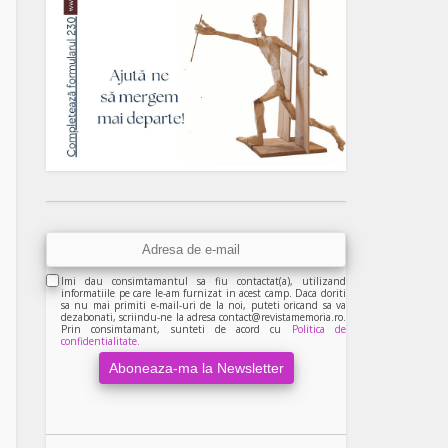
Imi dau consimtamantul sa fiu contactat(a), utilizand
informatiile pe care le-am furnizat in acest camp. Daca doriti
sa nu mai primiti e-mail-uri de la noi, puteti oricand sa va
dezabonati, scriindu-ne la adresa contact@revistamemoria.ro.
Prin consimtamant, sunteti de acord cu
Politica de
confidentialitate.