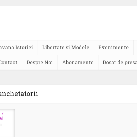
avana Istoriei
Libertate si Modele
Evenimente
Contact
Despre Noi
Abonamente
Dosar de pres
anchetatorii
 7
al
i