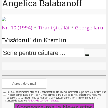
Angelica Balabanoff
•
•
Nr. 10 (1994)
Tirani şi călăi
George Iaru
“Visătorul” din Kremlin
Imi dau consimtamantul sa fiu contactat(a), utilizand informatiile pe care le-am furnizat
in acest camp. Daca doriti sa nu mai primiti e-mail-uri de la noi, puteti oricand sa va
dezabonati, scriindu-ne la adresa contact@revistamemoria.ro. Prin consimtamant,
sunteti de acord cu
Politica de confidentialitate.