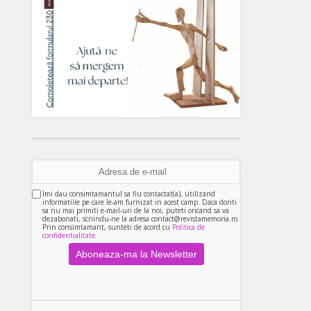
Imi dau consimtamantul sa fiu contactat(a), utilizand
informatiile pe care le-am furnizat in acest camp. Daca doriti
sa nu mai primiti e-mail-uri de la noi, puteti oricand sa va
dezabonati, scriindu-ne la adresa contact@revistamemoria.ro.
Prin consimtamant, sunteti de acord cu
Politica de
confidentialitate.