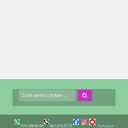
074.108.65.69
021.212.97.72
Fundația