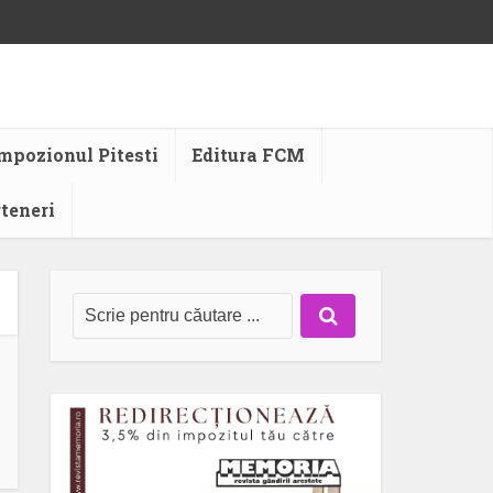
mpozionul Pitesti
Editura FCM
rteneri