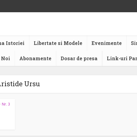
a Istoriei
Libertate si Modele
Evenimente
Si
 Noi
Abonamente
Dosar de presa
Link-uri Pa
ristide Ursu
Nr. 3
•