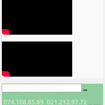
074.108.65.69
021.212.97.72