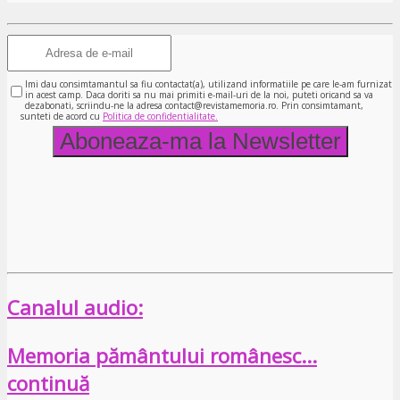
Imi dau consimtamantul sa fiu contactat(a), utilizand informatiile pe care le-am furnizat
in acest camp. Daca doriti sa nu mai primiti e-mail-uri de la noi, puteti oricand sa va
dezabonati, scriindu-ne la adresa contact@revistamemoria.ro. Prin consimtamant,
sunteti de acord cu
Politica de confidentialitate.
Canalul audio:
Memoria pământului românesc…
continuă