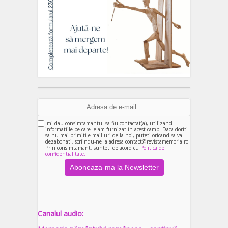
Imi dau consimtamantul sa fiu contactat(a), utilizand
informatiile pe care le-am furnizat in acest camp. Daca doriti
sa nu mai primiti e-mail-uri de la noi, puteti oricand sa va
dezabonati, scriindu-ne la adresa contact@revistamemoria.ro.
Prin consimtamant, sunteti de acord cu
Politica de
confidentialitate.
Canalul audio: