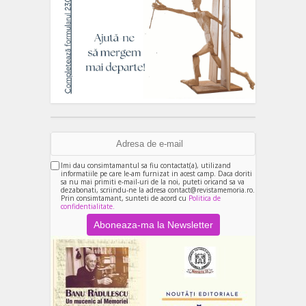
Imi dau consimtamantul sa fiu contactat(a), utilizand
informatiile pe care le-am furnizat in acest camp. Daca doriti
sa nu mai primiti e-mail-uri de la noi, puteti oricand sa va
dezabonati, scriindu-ne la adresa contact@revistamemoria.ro.
Prin consimtamant, sunteti de acord cu
Politica de
confidentialitate.