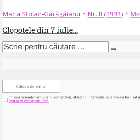
•
•
Maria Stoian-Gărăgăianu
Nr. 8 (1993)
Me
Clopotele din 7 iulie…
Imi dau consimtamantul sa fiu contactat(a), utilizand informatiile pe care le-am furnizat i
Politica de confidentialitate.