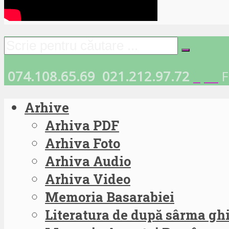
074.108.65.69
021.212.97.72
F
Arhive
Arhiva PDF
Arhiva Foto
Arhiva Audio
Arhiva Video
Memoria Basarabiei
Literatura de după sârma g