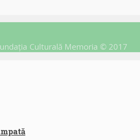
undația Culturală Memoria © 2017
himpată