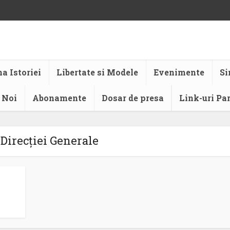
a Istoriei
Libertate si Modele
Evenimente
Si
 Noi
Abonamente
Dosar de presa
Link-uri Pa
 Direcției Generale