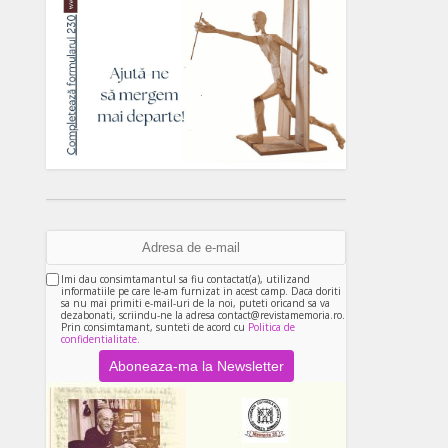
Imi dau consimtamantul sa fiu contactat(a), utilizand
informatiile pe care le-am furnizat in acest camp. Daca doriti
sa nu mai primiti e-mail-uri de la noi, puteti oricand sa va
dezabonati, scriindu-ne la adresa contact@revistamemoria.ro.
Prin consimtamant, sunteti de acord cu
Politica de
confidentialitate.