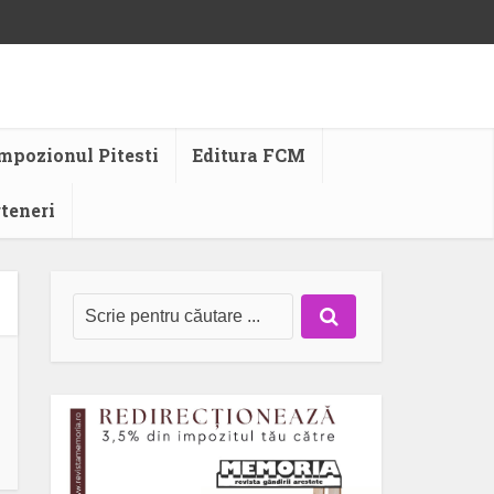
mpozionul Pitesti
Editura FCM
rteneri