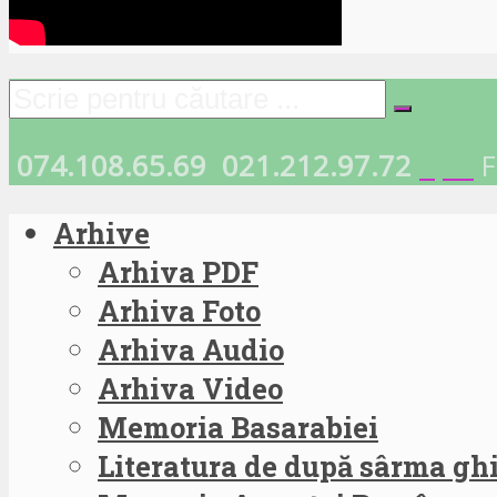
074.108.65.69
021.212.97.72
F
Arhive
Arhiva PDF
Arhiva Foto
Arhiva Audio
Arhiva Video
Memoria Basarabiei
Literatura de după sârma g