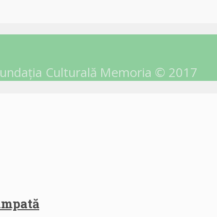
undația Culturală Memoria © 2017
himpată