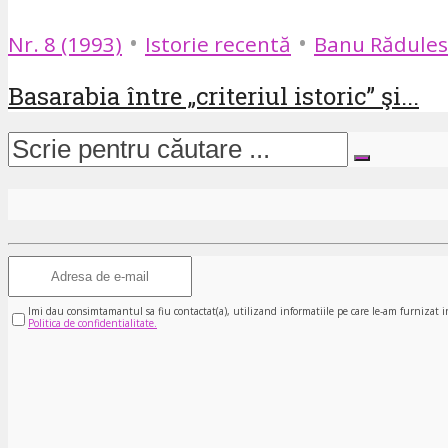
•
•
Nr. 8 (1993)
Istorie recentă
Banu Rădule
Basarabia între „criteriul istoric” şi...
Imi dau consimtamantul sa fiu contactat(a), utilizand informatiile pe care le-am furnizat i
Politica de confidentialitate.