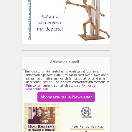
Imi dau consimtamantul sa fiu contactat(a), utilizand
informatiile pe care le-am furnizat in acest camp. Daca doriti
sa nu mai primiti e-mail-uri de la noi, puteti oricand sa va
dezabonati, scriindu-ne la adresa contact@revistamemoria.ro.
Prin consimtamant, sunteti de acord cu
Politica de
confidentialitate.