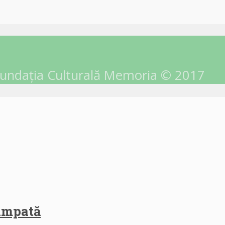
undația Culturală Memoria © 2017
himpată