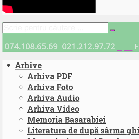
074.108.65.69
021.212.97.72
F
Arhive
Arhiva PDF
Arhiva Foto
Arhiva Audio
Arhiva Video
Memoria Basarabiei
Literatura de după sârma g