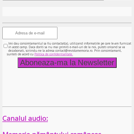
Imi dau consimtamantul sa fiu contactat(a), utilizand informatiile pe care le-am furnizat
in acest camp. Daca doriti sa nu mai primiti e-mail-uri de la noi, puteti oricand sa va
dezabonati, scriindu-ne la adresa contact@revistamemoria.ro. Prin consimtamant,
sunteti de acord cu
Politica de confidentialitate.
Canalul audio: