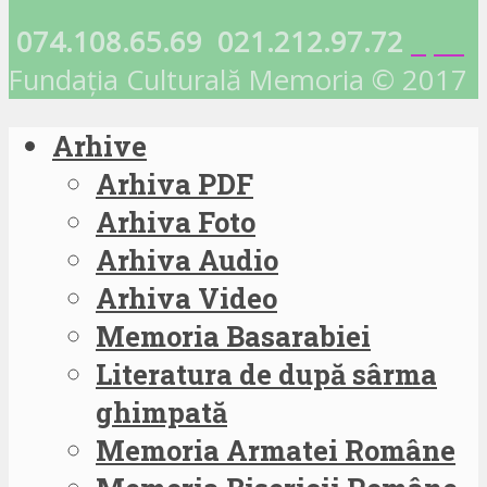
074.108.65.69
021.212.97.72
Fundația Culturală Memoria © 2017
Arhive
Arhiva PDF
Arhiva Foto
Arhiva Audio
Arhiva Video
Memoria Basarabiei
Literatura de după sârma
ghimpată
Memoria Armatei Române