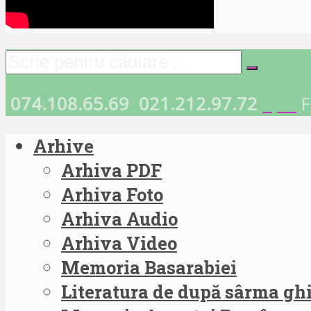
074.108.65.69
021.212.97.72
F
Arhive
Arhiva PDF
Arhiva Foto
Arhiva Audio
Arhiva Video
Memoria Basarabiei
Literatura de după sârma g