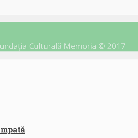
undația Culturală Memoria © 2017
himpată