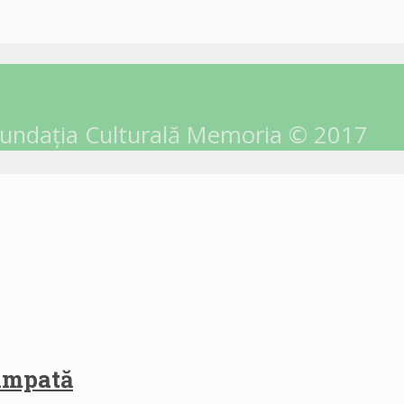
undația Culturală Memoria © 2017
himpată