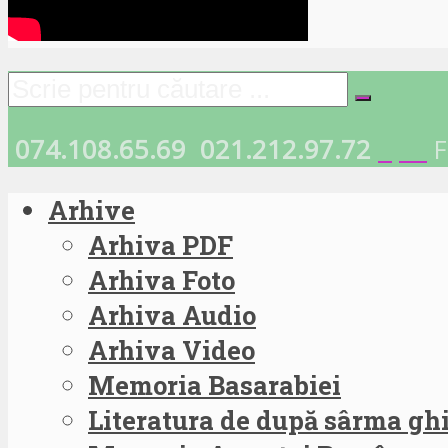
074.108.65.69
021.212.97.72
F
Arhive
Arhiva PDF
Arhiva Foto
Arhiva Audio
Arhiva Video
Memoria Basarabiei
Literatura de după sârma g