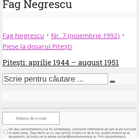
Fag Negrescu
•
•
Fag Negrescu
Nr. 7 (noiembrie 1992)
Piese la dosarul Pitești
Piteşti: aprilie 1944 – august 1951
Imi dau consimtamantul sa fiu contactat(a), utilizand informatiile pe care le-am furnizat
in acest camp. Daca doriti sa nu mai primiti e-mail-uri de la noi, puteti oricand sa va
dezabonati, scriindu-ne la adresa contact@revistamemoria.ro. Prin consimtamant,