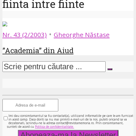
fiinta intre fiinte
•
Nr. 43 (2/2003)
Gheorghe Năstase
”Academia” din Aiud
Imi dau consimtamantul sa fiu contactat(a), utilizand informatiile pe care le-am furnizat
in acest camp. Daca doriti sa nu mai primiti e-mail-uri de la noi, puteti oricand sa va
dezabonati, scriindu-ne la adresa contact@revistamemoria.ro. Prin consimtamant,
sunteti de acord cu
Politica de confidentialitate.