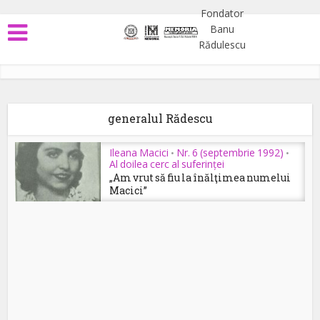
generalul Rădescu
Ileana Macici
Nr. 6 (septembrie 1992)
•
•
Al doilea cerc al suferinței
„Am vrut să fiu la înălţimea numelui
Macici”