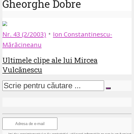
Gheorghe Dobre
•
Nr. 43 (2/2003)
Ion Constantinescu-
Mărăcineanu
Ultimele clipe ale lui Mircea
Vulcănescu
Imi dau consimtamantul sa fiu contactat(a), utilizand informatiile pe care le-am furnizat