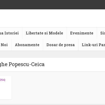
a Istoriei
Libertate si Modele
Evenimente
Si
 Noi
Abonamente
Dosar de presa
Link-uri Pa
he Popescu-Ceica
994)