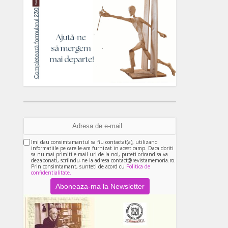
Imi dau consimtamantul sa fiu contactat(a), utilizand
informatiile pe care le-am furnizat in acest camp. Daca doriti
sa nu mai primiti e-mail-uri de la noi, puteti oricand sa va
dezabonati, scriindu-ne la adresa contact@revistamemoria.ro.
Prin consimtamant, sunteti de acord cu
Politica de
confidentialitate.