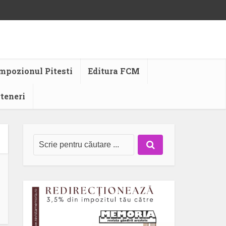
mpozionul Pitesti
Editura FCM
rteneri