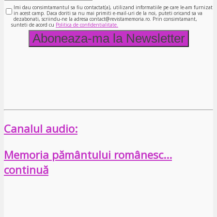
Imi dau consimtamantul sa fiu contactat(a), utilizand informatiile pe care le-am furnizat
in acest camp. Daca doriti sa nu mai primiti e-mail-uri de la noi, puteti oricand sa va
dezabonati, scriindu-ne la adresa contact@revistamemoria.ro. Prin consimtamant,
sunteti de acord cu
Politica de confidentialitate.
Canalul audio:
Memoria pământului românesc…
continuă