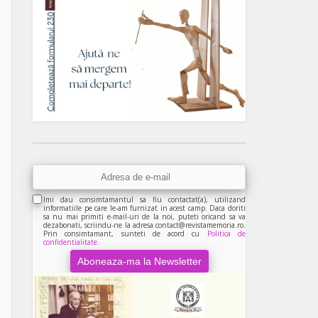
Imi dau consimtamantul sa fiu contactat(a), utilizand
informatiile pe care le-am furnizat in acest camp. Daca doriti
sa nu mai primiti e-mail-uri de la noi, puteti oricand sa va
dezabonati, scriindu-ne la adresa contact@revistamemoria.ro.
Prin consimtamant, sunteti de acord cu
Politica de
confidentialitate.