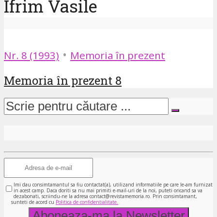
Ifrim Vasile
•
Nr. 8 (1993)
Memoria în prezent
Memoria în prezent 8
Imi dau consimtamantul sa fiu contactat(a), utilizand informatiile pe care le-am furnizat
in acest camp. Daca doriti sa nu mai primiti e-mail-uri de la noi, puteti oricand sa va
dezabonati, scriindu-ne la adresa contact@revistamemoria.ro. Prin consimtamant,
sunteti de acord cu
Politica de confidentialitate.