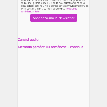
informatiile pe care le-am furnizat in acest camp. Daca doriti
sa nu mai primiti e-mail-uri de la noi, puteti oricand sa va
dezabonati, scriindu-ne la adresa contact@revistamemoria.ro.
Prin consimtamant, sunteti de acord cu
Politica de
confidentialitate.
Canalul audio:
Memoria pământului românesc… continuă