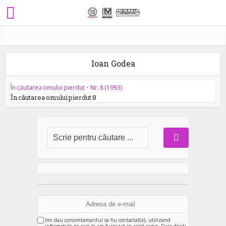
Ioan Godea
În căutarea omului pierdut
•
Nr. 8 (1993)
În căutarea omului pierdut 8
Imi dau consimtamantul sa fiu contactat(a), utilizand