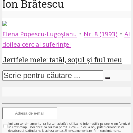
Ion Brătescu
•
•
Elena Popescu-Lugoşianu
Nr. 8 (1993)
Al
doilea cerc al suferinței
Jertfele mele: tatăl, soţul şi fiul meu
Imi dau consimtamantul sa fiu contactat(a), utilizand informatiile pe care le-am furnizat
in acest camp. Daca doriti sa nu mai primiti e-mail-uri de la noi, puteti oricand sa va
dezabonati, scriindu-ne la adresa contact@revistamemoria.ro. Prin consimtamant,