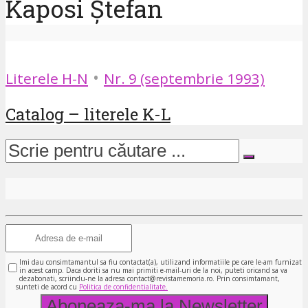
Kaposi Ștefan
•
Literele H-N
Nr. 9 (septembrie 1993)
Catalog – literele K-L
Imi dau consimtamantul sa fiu contactat(a), utilizand informatiile pe care le-am furnizat
in acest camp. Daca doriti sa nu mai primiti e-mail-uri de la noi, puteti oricand sa va
dezabonati, scriindu-ne la adresa contact@revistamemoria.ro. Prin consimtamant,
sunteti de acord cu
Politica de confidentialitate.