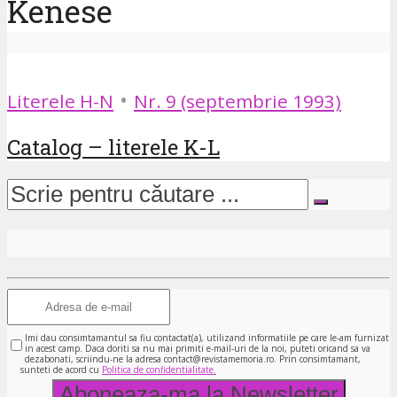
Kenese
•
Literele H-N
Nr. 9 (septembrie 1993)
Catalog – literele K-L
Imi dau consimtamantul sa fiu contactat(a), utilizand informatiile pe care le-am furnizat
in acest camp. Daca doriti sa nu mai primiti e-mail-uri de la noi, puteti oricand sa va
dezabonati, scriindu-ne la adresa contact@revistamemoria.ro. Prin consimtamant,
sunteti de acord cu
Politica de confidentialitate.