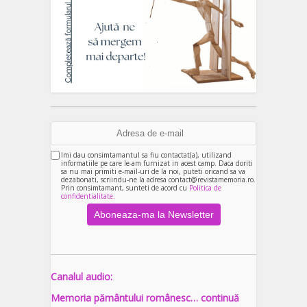
Imi dau consimtamantul sa fiu contactat(a), utilizand
informatiile pe care le-am furnizat in acest camp. Daca doriti
sa nu mai primiti e-mail-uri de la noi, puteti oricand sa va
dezabonati, scriindu-ne la adresa contact@revistamemoria.ro.
Prin consimtamant, sunteti de acord cu
Politica de
confidentialitate.
Canalul audio:
Memoria pământului românesc… continuă