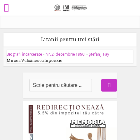
Litanii pentru trei stări
Biografii încarcerate
•
Nr. 2 (decembrie 1990)
•
Ştefan J. Fay
Mircea Vulcănescu în poezie