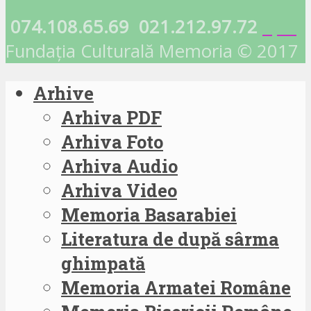
074.108.65.69
021.212.97.72
Fundația Culturală Memoria © 2017
Arhive
Arhiva PDF
Arhiva Foto
Arhiva Audio
Arhiva Video
Memoria Basarabiei
Literatura de după sârma
ghimpată
Memoria Armatei Române