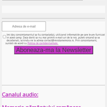
Imi dau consimtamantul sa fiu contactat(a), utilizand informatiile pe care le-am furnizat
in acest camp. Daca doriti sa nu mai primiti e-mail-uri de la noi, puteti oricand sa va
dezabonati, scriindu-ne la adresa contact@revistamemoria.ro. Prin consimtamant,
sunteti de acord cu
Politica de confidentialitate.
Canalul audio: