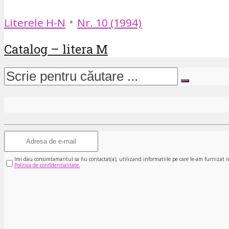
•
Literele H-N
Nr. 10 (1994)
Catalog – litera M
Imi dau consimtamantul sa fiu contactat(a), utilizand informatiile pe care le-am furnizat i
Politica de confidentialitate.