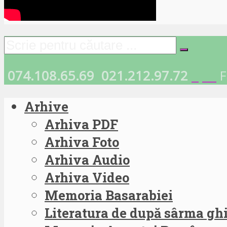
074.108.65.69
021.212.97.72
F
Arhive
Arhiva PDF
Arhiva Foto
Arhiva Audio
Arhiva Video
Memoria Basarabiei
Literatura de după sârma g