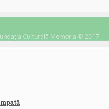
undația Culturală Memoria © 2017
himpată