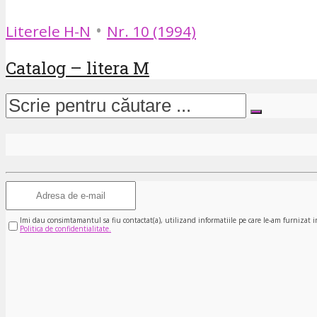
•
Literele H-N
Nr. 10 (1994)
Catalog – litera M
Imi dau consimtamantul sa fiu contactat(a), utilizand informatiile pe care le-am furnizat i
Politica de confidentialitate.