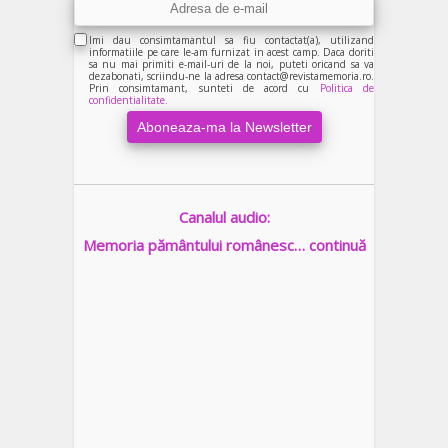
Imi dau consimtamantul sa fiu contactat(a), utilizand
informatiile pe care le-am furnizat in acest camp. Daca doriti
sa nu mai primiti e-mail-uri de la noi, puteti oricand sa va
dezabonati, scriindu-ne la adresa contact@revistamemoria.ro.
Prin consimtamant, sunteti de acord cu
Politica de
confidentialitate.
Canalul audio:
Memoria pământului românesc… continuă