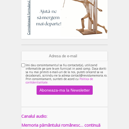
Imi dau consimtamantul sa fiu contactat(a), utilizand
informatiile pe care le-am furnizat in acest camp. Daca doriti
sa nu mai primiti e-mail-uri de la noi, puteti oricand sa va
dezabonati, scriindu-ne la adresa contact@revistamemoria.ro.
Prin consimtamant, sunteti de acord cu
Politica de
confidentialitate.
Canalul audio:
Memoria pământului românesc… continuă