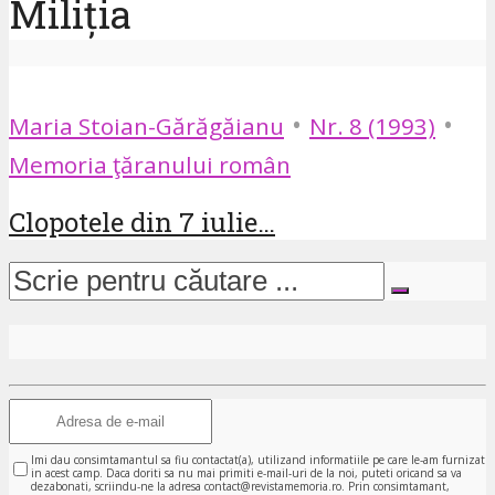
Miliția
•
•
Maria Stoian-Gărăgăianu
Nr. 8 (1993)
Memoria ţăranului român
Clopotele din 7 iulie…
Imi dau consimtamantul sa fiu contactat(a), utilizand informatiile pe care le-am furnizat
in acest camp. Daca doriti sa nu mai primiti e-mail-uri de la noi, puteti oricand sa va
dezabonati, scriindu-ne la adresa contact@revistamemoria.ro. Prin consimtamant,