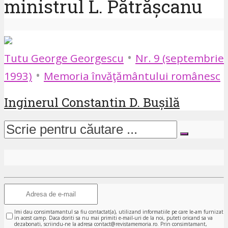
ministrul L. Pătrășcanu
•
Tutu George Georgescu
Nr. 9 (septembrie
•
1993)
Memoria învăţământului românesc
Inginerul Constantin D. Bușilă
Imi dau consimtamantul sa fiu contactat(a), utilizand informatiile pe care le-am furnizat
in acest camp. Daca doriti sa nu mai primiti e-mail-uri de la noi, puteti oricand sa va
dezabonati, scriindu-ne la adresa contact@revistamemoria.ro. Prin consimtamant,