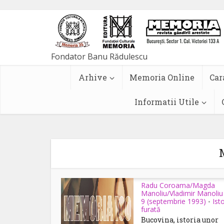
Arhive
Memoria Online
Car
Informatii Utile
Radu Coroama/Magda
Manoliu/Vladimir Manoliu
9 (septembrie 1993)
Ist
•
furată
Bucovina, istoria unor