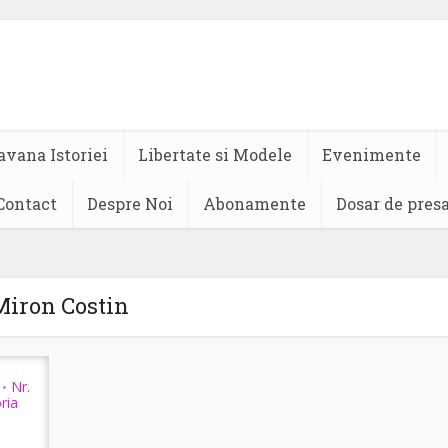
avana Istoriei
Libertate si Modele
Evenimente
Contact
Despre Noi
Abonamente
Dosar de pres
Miron Costin
Nr.
•
oria