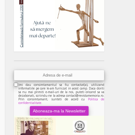
Imi dau consimtamantul sa fiu contactat(a), utilizand
informatiile pe care le-am furnizat in acest camp. Daca doriti
sa nu mai primiti e-mail-uri de la noi, puteti oricand sa va
dezabonati, scriindu-ne la adresa contact@revistamemoria.ro.
Prin consimtamant, sunteti de acord cu
Politica de
confidentialitate.